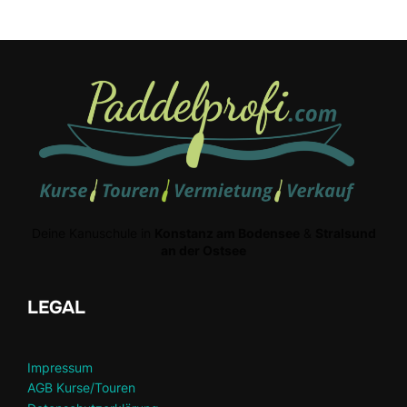
Deine Kanuschule in
Konstanz am Bodensee
&
Stralsund
an der Ostsee
LEGAL
Impressum
AGB Kurse/Touren