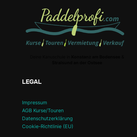
Deine Kanuschule in
Konstanz am Bodensee
&
Stralsund an der Ostsee
LEGAL
Impressum
AGB Kurse/Touren
Datenschutzerklärung
Cookie-Richtlinie (EU)