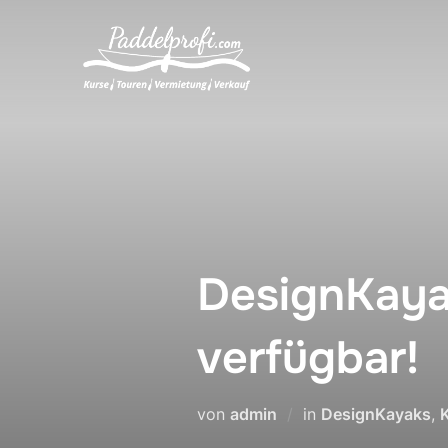
DesignKayak
verfügbar!
von
admin
in
DesignKayaks
,