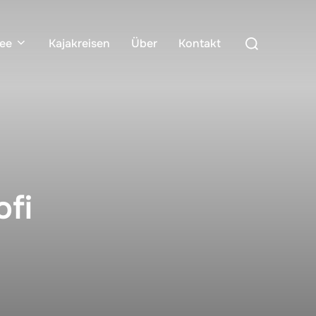
ee
Kajakreisen
Über
Kontakt
ofi